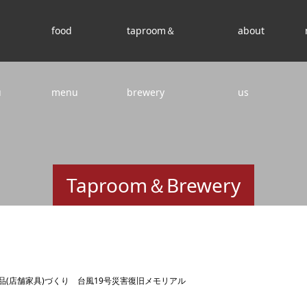
food
taproom＆
about
u
menu
brewery
us
Taproom＆Brewery
(店舗家具)づくり 台風19号災害復旧メモリアル