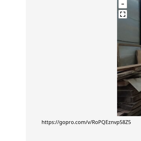
https://gopro.com/v/RoPQEznvp58Z5