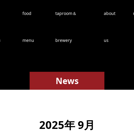
food
taproom＆
about
u
menu
brewery
us
News
2025年 9月