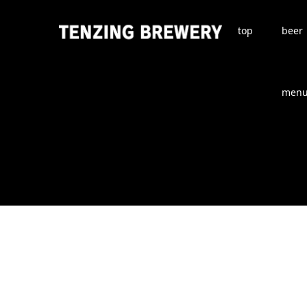
top
beer
men