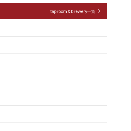
taproom＆brewery一覧