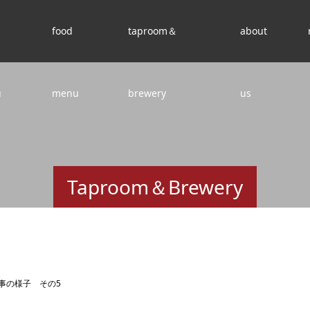
food
taproom＆
about
u
menu
brewery
us
Taproom＆Brewery
事の様子 その5