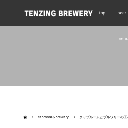
top
beer
men
taproom＆brewery
タップルームとブルワリーの工