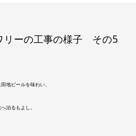
ワリーの工事の様子 その5
上田地ビールを味わい、
泉へ泊るもよし。