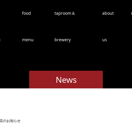
food
taproom＆
about
u
menu
brewery
us
News
出店のお知らせ