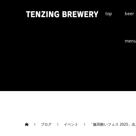
top
beer
men
ブログ
イベント
「飯田酔いフェス 2025」