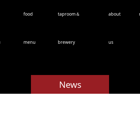
food
taproom＆
about
u
menu
brewery
us
News