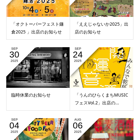
「オクトーバーフェスト鎌
「ええじゃないか2025」出
倉2025 」出店のお知らせ
店のお知らせ
SEP
SEP
30
24
2025
2025
臨時休業のお知らせ
「うんのひらくまちMUSIC
フェスVol.2」出店の...
SEP
AUG
04
06
2025
2025