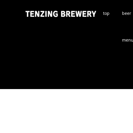
top
beer
men