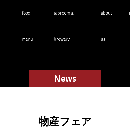
food
taproom＆
about
u
menu
brewery
us
News
物産フェア