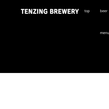
top
beer
men