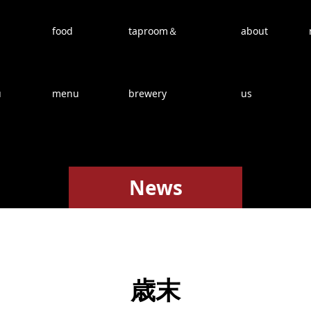
food
taproom＆
about
u
menu
brewery
us
News
歳末