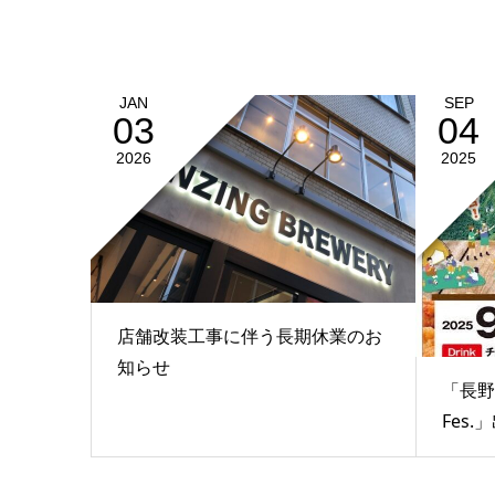
JAN
SEP
03
04
2026
2025
店舗改装工事に伴う長期休業のお
知らせ
「長野C
Fes