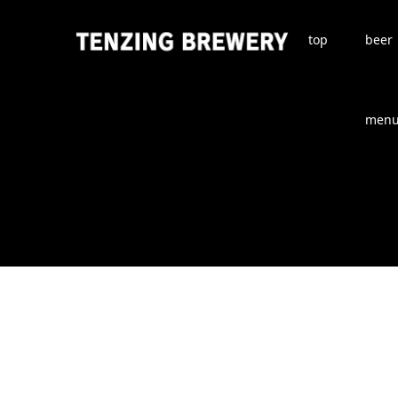
top
beer
men