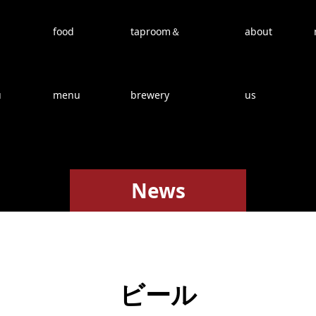
food
taproom＆
about
u
menu
brewery
us
News
ビール